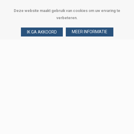
Deze website maakt gebruik van cookies om uw ervaring te
verbeteren.
MEER INFORMATIE
IK GA AKKOORD
Over Verploegen
Wie zijn wij
Onze merken
Klant worden
Word zakelijke klant
Onze vestigingen