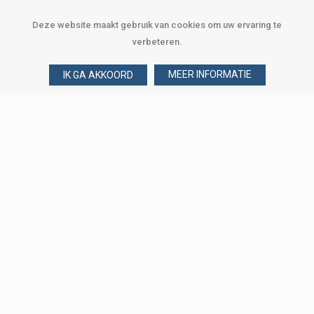
Deze website maakt gebruik van cookies om uw ervaring te
verbeteren.
MEER INFORMATIE
IK GA AKKOORD
Over Verploegen
Wie zijn wij
Onze merken
Klant worden
Word zakelijke klant
Onze vestigingen