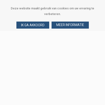
Deze website maakt gebruik van cookies om uw ervaring te
verbeteren.
MEER INFORMATIE
IK GA AKKOORD
Over Verploegen
Wie zijn wij
Onze merken
Klant worden
Word zakelijke klant
Onze vestigingen