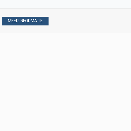
MEER INFORMATIE
Stel uw vraag via
088 - 077 08 80
088 - 077 08 80
verkoop@verploegen.nl