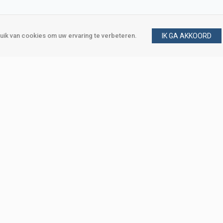
ik van cookies om uw ervaring te verbeteren.
IK GA AKKOORD
gen
Vraag en antwoord
m
Klant worden
, Den Haag
Mijn account
eweg, Den Haag
Bestellen
Betalen
Bezorgen
Retourneren