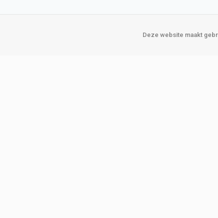
Deze website maakt gebru
Over Verploegen
Onze vestigin
Wie zijn wij
Amsterda
Onze merken
Binckhorst
Loosduins
Klant worden
Rotterdam
Word zakelijke klant
Zoetermeer