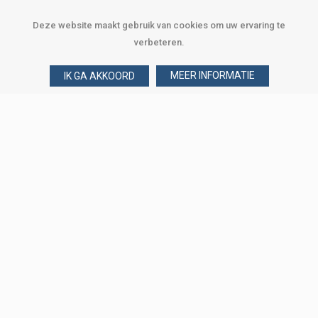
Deze website maakt gebruik van cookies om uw ervaring te
verbeteren.
MEER INFORMATIE
IK GA AKKOORD
Over Verploegen
Wie zijn wij
Onze merken
Klant worden
Word zakelijke klant
Onze vestigingen