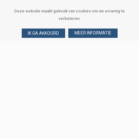
Deze website maakt gebruik van cookies om uw ervaring te
verbeteren.
MEER INFORMATIE
IK GA AKKOORD
Over Verploegen
Wie zijn wij
Onze merken
Klant worden
Word zakelijke klant
Onze vestigingen