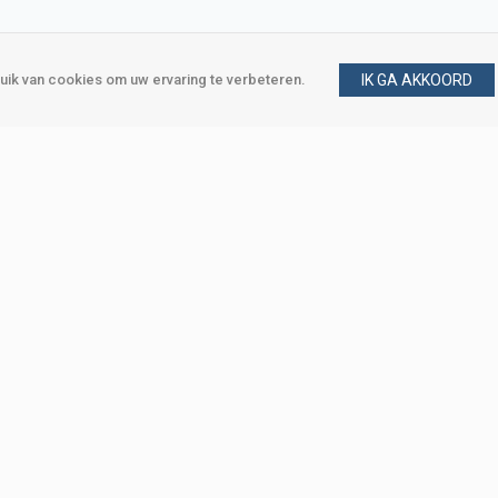
ik van cookies om uw ervaring te verbeteren.
IK GA AKKOORD
gen
Vraag en antwoord
m
Klant worden
, Den Haag
Mijn account
eweg, Den Haag
Bestellen
Betalen
Bezorgen
Retourneren