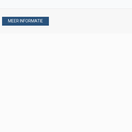
MEER INFORMATIE
Stel uw vraag via
088 - 077 08 80
088 - 077 08 80
verkoop@verploegen.nl