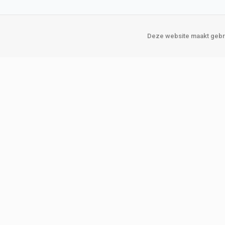
Deze website maakt gebru
Over Verploegen
Onze vestigin
Wie zijn wij
Amsterda
Onze merken
Binckhorst
Loosduins
Klant worden
Rotterdam
Word zakelijke klant
Zoetermeer