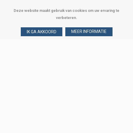
Deze website maakt gebruik van cookies om uw ervaring te
verbeteren.
MEER INFORMATIE
IK GA AKKOORD
Over Verploegen
Wie zijn wij
Onze merken
Klant worden
Word zakelijke klant
Onze vestigingen