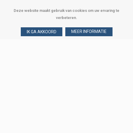
Deze website maakt gebruik van cookies om uw ervaring te
verbeteren.
MEER INFORMATIE
IK GA AKKOORD
Over Verploegen
Wie zijn wij
Onze merken
Klant worden
Word zakelijke klant
Onze vestigingen