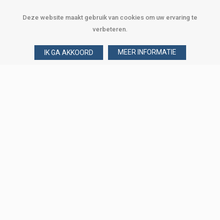
Deze website maakt gebruik van cookies om uw ervaring te
verbeteren.
MEER INFORMATIE
IK GA AKKOORD
Over Verploegen
Wie zijn wij
Onze merken
Klant worden
Word zakelijke klant
Onze vestigingen