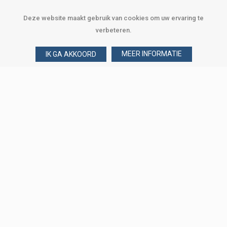
Deze website maakt gebruik van cookies om uw ervaring te
verbeteren.
MEER INFORMATIE
IK GA AKKOORD
Over Verploegen
Wie zijn wij
Onze merken
Klant worden
Word zakelijke klant
Onze vestigingen