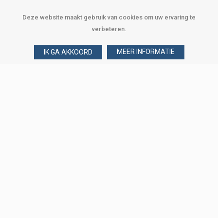
Deze website maakt gebruik van cookies om uw ervaring te
verbeteren.
MEER INFORMATIE
IK GA AKKOORD
Over Verploegen
Wie zijn wij
Onze merken
Klant worden
Word zakelijke klant
Onze vestigingen