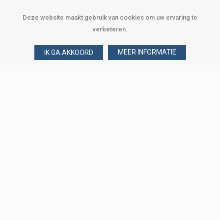
Deze website maakt gebruik van cookies om uw ervaring te
verbeteren.
MEER INFORMATIE
IK GA AKKOORD
Over Verploegen
Wie zijn wij
Onze merken
Klant worden
Word zakelijke klant
Onze vestigingen