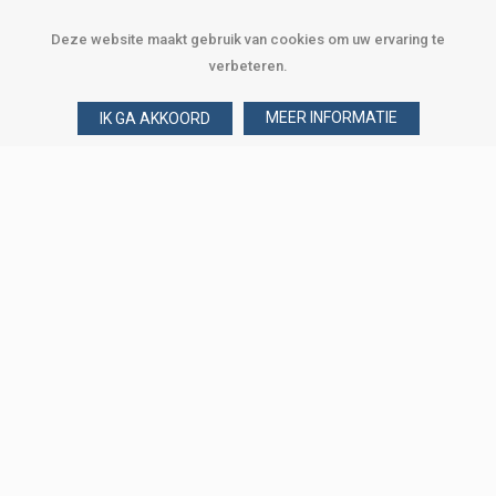
Deze website maakt gebruik van cookies om uw ervaring te
verbeteren.
MEER INFORMATIE
IK GA AKKOORD
Over Verploegen
Wie zijn wij
Onze merken
Klant worden
Word zakelijke klant
Onze vestigingen