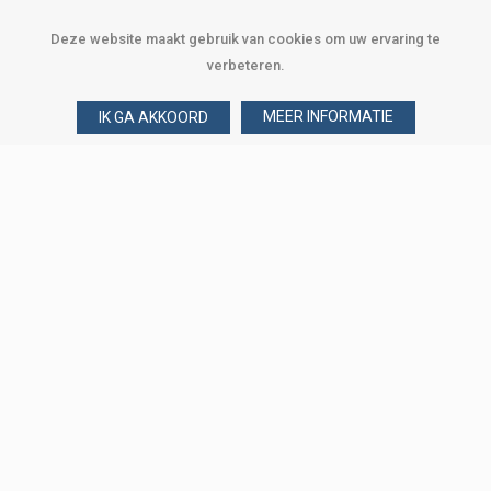
Deze website maakt gebruik van cookies om uw ervaring te
verbeteren.
MEER INFORMATIE
IK GA AKKOORD
Over Verploegen
Wie zijn wij
Onze merken
Klant worden
Word zakelijke klant
Onze vestigingen