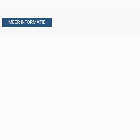
MEER INFORMATIE
Stel uw vraag via
088 - 077 08 80
088 - 077 08 80
verkoop@verploegen.nl