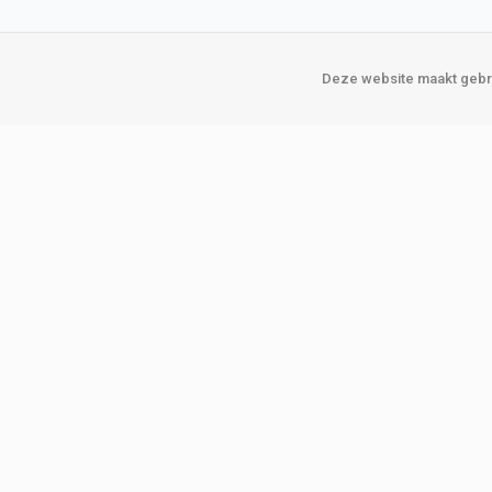
Deze website maakt gebru
Over Verploegen
Onze vestigin
Wie zijn wij
Amsterda
Onze merken
Binckhorst
Loosduins
Klant worden
Rotterdam
Word zakelijke klant
Zoetermeer