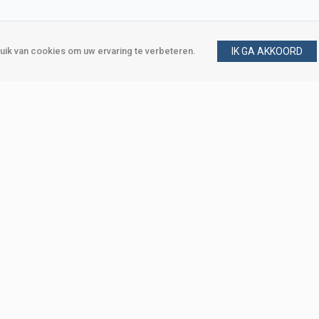
ik van cookies om uw ervaring te verbeteren.
IK GA AKKOORD
gen
Vraag en antwoord
m
Klant worden
, Den Haag
Mijn account
eweg, Den Haag
Bestellen
Betalen
Bezorgen
Retourneren