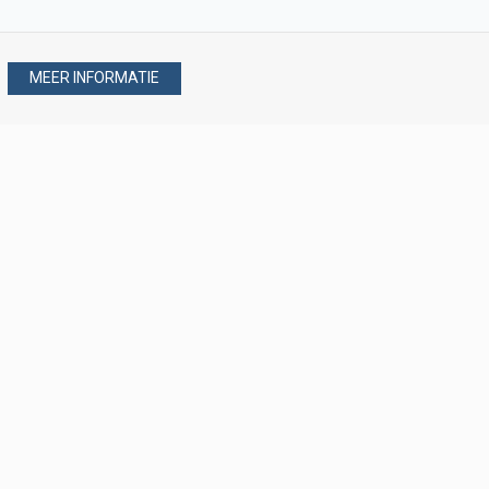
MEER INFORMATIE
Stel uw vraag via
088 - 077 08 80
088 - 077 08 80
verkoop@verploegen.nl