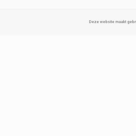
Deze website maakt gebru
Over Verploegen
Onze vestigin
Wie zijn wij
Amsterda
Onze merken
Binckhorst
Loosduins
Klant worden
Rotterdam
Word zakelijke klant
Zoetermeer