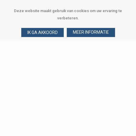
Deze website maakt gebruik van cookies om uw ervaring te
verbeteren.
MEER INFORMATIE
IK GA AKKOORD
Over Verploegen
Wie zijn wij
Onze merken
Klant worden
Word zakelijke klant
Onze vestigingen