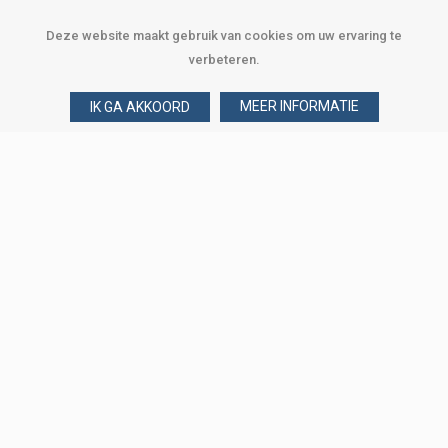
Deze website maakt gebruik van cookies om uw ervaring te
verbeteren.
MEER INFORMATIE
IK GA AKKOORD
Over Verploegen
Wie zijn wij
Onze merken
Klant worden
Word zakelijke klant
Onze vestigingen