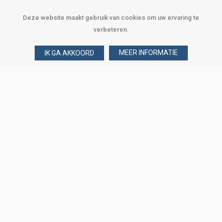
Deze website maakt gebruik van cookies om uw ervaring te
verbeteren.
MEER INFORMATIE
IK GA AKKOORD
Over Verploegen
Wie zijn wij
Onze merken
Klant worden
Word zakelijke klant
Onze vestigingen