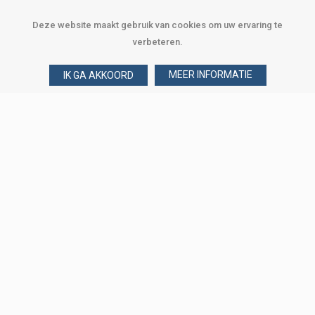
Deze website maakt gebruik van cookies om uw ervaring te
verbeteren.
MEER INFORMATIE
IK GA AKKOORD
Over Verploegen
Wie zijn wij
Onze merken
Klant worden
Word zakelijke klant
Onze vestigingen