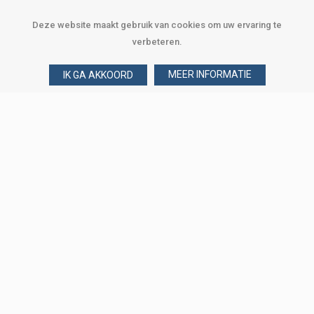
Deze website maakt gebruik van cookies om uw ervaring te
verbeteren.
MEER INFORMATIE
IK GA AKKOORD
Over Verploegen
Wie zijn wij
Onze merken
Klant worden
Word zakelijke klant
Onze vestigingen