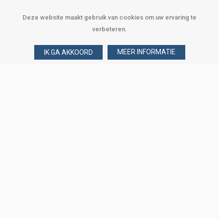
Deze website maakt gebruik van cookies om uw ervaring te
verbeteren.
MEER INFORMATIE
IK GA AKKOORD
Over Verploegen
Wie zijn wij
Onze merken
Klant worden
Word zakelijke klant
Onze vestigingen