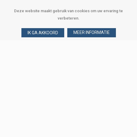
Deze website maakt gebruik van cookies om uw ervaring te
verbeteren.
MEER INFORMATIE
IK GA AKKOORD
Over Verploegen
Wie zijn wij
Onze merken
Klant worden
Word zakelijke klant
Onze vestigingen