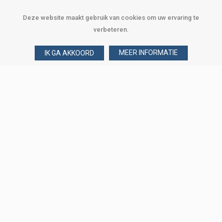
Deze website maakt gebruik van cookies om uw ervaring te
verbeteren.
MEER INFORMATIE
IK GA AKKOORD
Over Verploegen
Wie zijn wij
Onze merken
Klant worden
Word zakelijke klant
Onze vestigingen