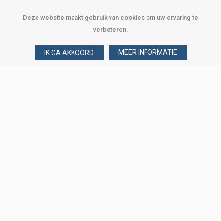
Deze website maakt gebruik van cookies om uw ervaring te
verbeteren.
MEER INFORMATIE
IK GA AKKOORD
Over Verploegen
Wie zijn wij
Onze merken
Klant worden
Word zakelijke klant
Onze vestigingen