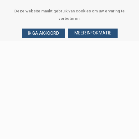
Deze website maakt gebruik van cookies om uw ervaring te
verbeteren.
MEER INFORMATIE
IK GA AKKOORD
Over Verploegen
Wie zijn wij
Onze merken
Klant worden
Word zakelijke klant
Onze vestigingen