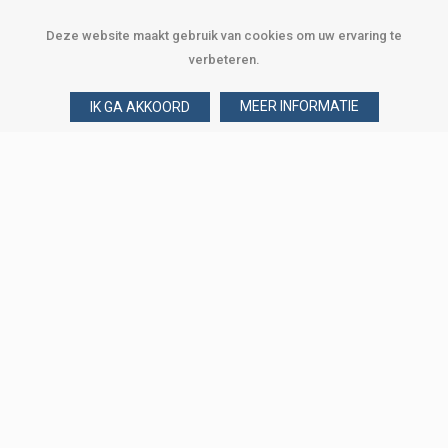
Deze website maakt gebruik van cookies om uw ervaring te
verbeteren.
MEER INFORMATIE
IK GA AKKOORD
Over Verploegen
Wie zijn wij
Onze merken
Klant worden
Word zakelijke klant
Onze vestigingen