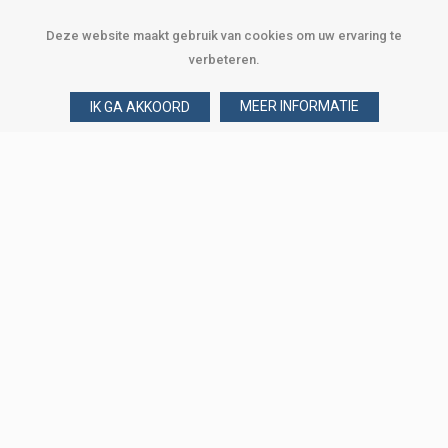
Deze website maakt gebruik van cookies om uw ervaring te
verbeteren.
MEER INFORMATIE
IK GA AKKOORD
Over Verploegen
Wie zijn wij
Onze merken
Klant worden
Word zakelijke klant
Onze vestigingen