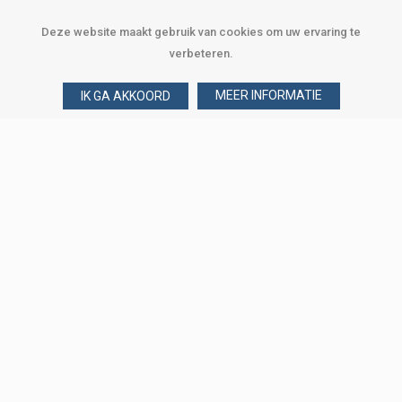
Deze website maakt gebruik van cookies om uw ervaring te
verbeteren.
MEER INFORMATIE
IK GA AKKOORD
Over Verploegen
Wie zijn wij
Onze merken
Klant worden
Word zakelijke klant
Onze vestigingen