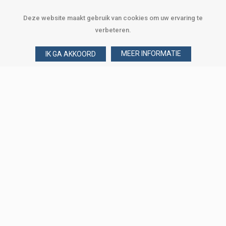
Deze website maakt gebruik van cookies om uw ervaring te
verbeteren.
MEER INFORMATIE
IK GA AKKOORD
Over Verploegen
Wie zijn wij
Onze merken
Klant worden
Word zakelijke klant
Onze vestigingen