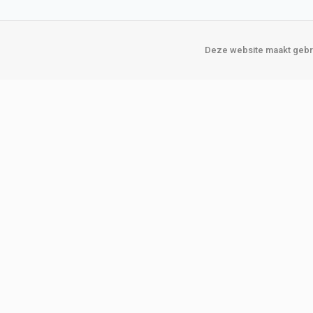
Deze website maakt gebru
Over Verploegen
Onze vestigin
Wie zijn wij
Amsterda
Onze merken
Binckhorst
Loosduins
Klant worden
Rotterdam
Word zakelijke klant
Zoetermeer