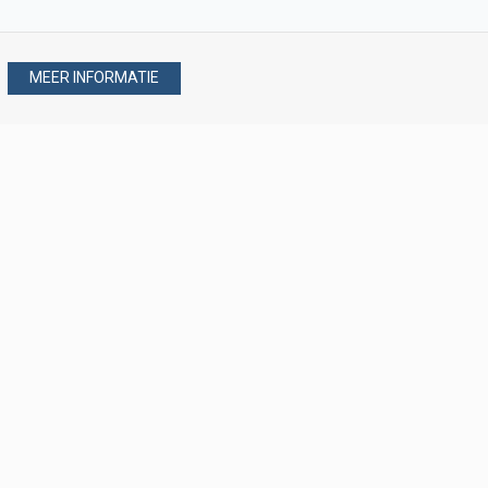
MEER INFORMATIE
Stel uw vraag via
088 - 077 08 80
088 - 077 08 80
verkoop@verploegen.nl