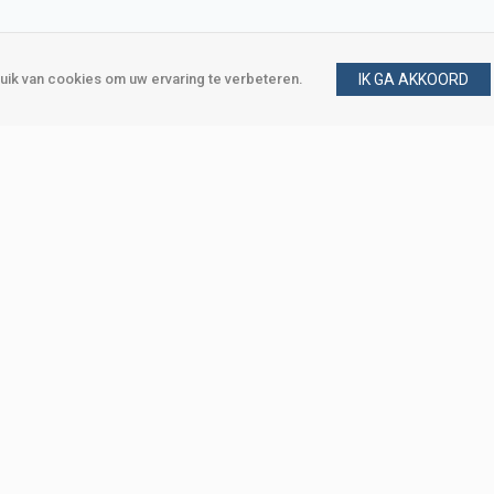
ik van cookies om uw ervaring te verbeteren.
IK GA AKKOORD
gen
Vraag en antwoord
m
Klant worden
, Den Haag
Mijn account
eweg, Den Haag
Bestellen
Betalen
Bezorgen
Retourneren