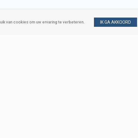
ik van cookies om uw ervaring te verbeteren.
IK GA AKKOORD
gen
Vraag en antwoord
m
Klant worden
, Den Haag
Mijn account
eweg, Den Haag
Bestellen
Betalen
Bezorgen
Retourneren