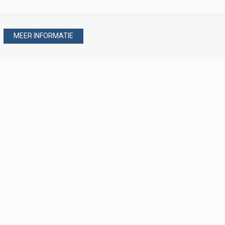
MEER INFORMATIE
Stel uw vraag via
088 - 077 08 80
088 - 077 08 80
verkoop@verploegen.nl