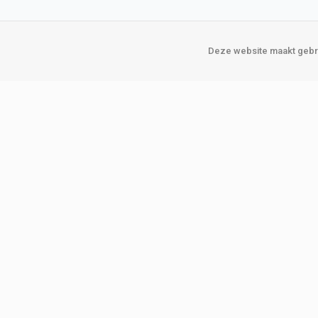
Deze website maakt gebru
Over Verploegen
Onze vestigin
Wie zijn wij
Amsterda
Onze merken
Binckhorst
Loosduins
Klant worden
Rotterdam
Word zakelijke klant
Zoetermeer