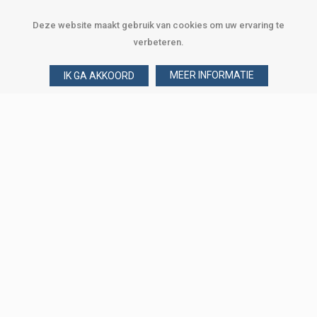
Deze website maakt gebruik van cookies om uw ervaring te
verbeteren.
MEER INFORMATIE
IK GA AKKOORD
Over Verploegen
Wie zijn wij
Onze merken
Klant worden
Word zakelijke klant
Onze vestigingen