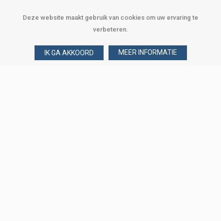
Deze website maakt gebruik van cookies om uw ervaring te
verbeteren.
MEER INFORMATIE
IK GA AKKOORD
Over Verploegen
Wie zijn wij
Onze merken
Klant worden
Word zakelijke klant
Onze vestigingen