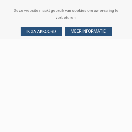
Deze website maakt gebruik van cookies om uw ervaring te
verbeteren.
MEER INFORMATIE
IK GA AKKOORD
Over Verploegen
Wie zijn wij
Onze merken
Klant worden
Word zakelijke klant
Onze vestigingen