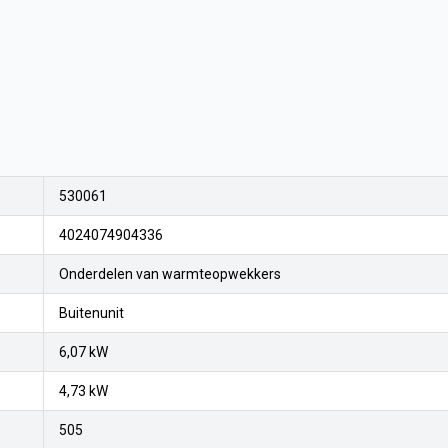
530061
4024074904336
Onderdelen van warmteopwekkers
Buitenunit
6,07 kW
4,73 kW
505