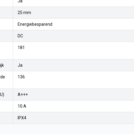
Ja
25 mm
Energiebesparend
DC
181
jk
Ja
lde
136
EU)
A+++
10 A
IPX4