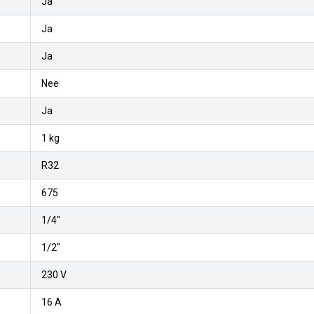
Ja
Ja
Ja
Nee
Ja
1 kg
R32
675
1/4"
1/2"
230 V
16 A