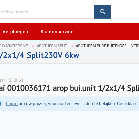
r Verploegen
Klantenservice
NT WARMTEPOMP
AROTHERM SPLIT
AROTHERM PURE BUITENDEEL - VE
1/2x1/4 Split230V 6kw
t nr.
530061
ai 0010036171 arop bui.unit 1/2x1/4 Sp
Log in
om uw prijzen, voorraad en levertijden te bekijken. Geen klant