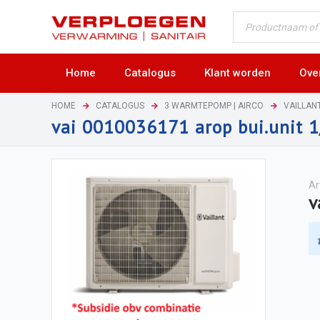
Home
Catalogus
Klant worden
Ove
HOME
CATALOGUS
3 WARMTEPOMP | AIRCO
VAILLA
vai 0010036171 arop bui.unit 
Ar
v