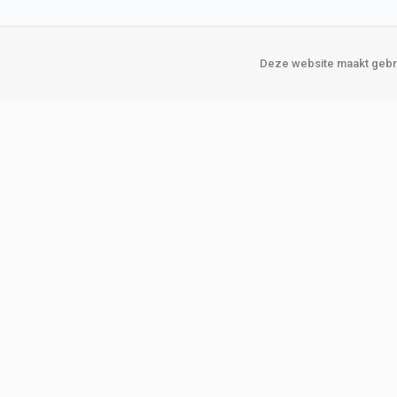
Deze website maakt gebru
Over Verploegen
Onze vestigin
Wie zijn wij
Amsterda
Onze merken
Binckhorst
Loosduins
Klant worden
Rotterdam
Word zakelijke klant
Zoetermeer