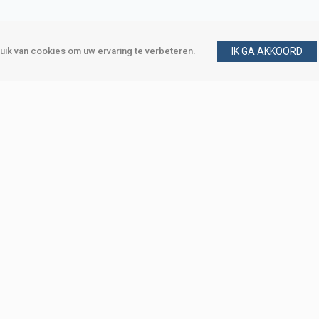
ik van cookies om uw ervaring te verbeteren.
IK GA AKKOORD
gen
Vraag en antwoord
m
Klant worden
, Den Haag
Mijn account
eweg, Den Haag
Bestellen
Betalen
Bezorgen
Retourneren