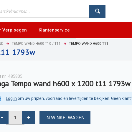
r Verploegen
Klantenservice
ND
TEMPO WAND H600 T10 / T11
TEMPO WAND H600 T11
t11 1793w
t nr.
485805
aga Tempo wand h600 x 1200 t11 1793w
Log in
om uw prijzen, voorraad en levertijden te bekijken. Geen klant
IN WINKELWAGEN