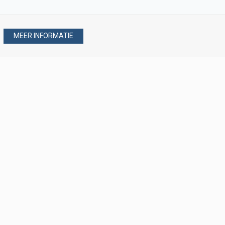
MEER INFORMATIE
Stel uw vraag via
088 - 077 08 80
088 - 077 08 80
verkoop@verploegen.nl