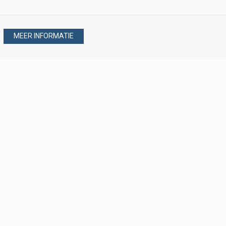
MEER INFORMATIE
Stel uw vraag via
088 - 077 08 80
088 - 077 08 80
verkoop@verploegen.nl