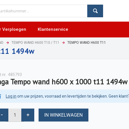
r Verploegen
Klantenservice
ND
TEMPO WAND H600 T10 / T11
TEMPO WAND H600 T11
t11 1494w
t nr.
485793
aga Tempo wand h600 x 1000 t11 1494w
Log in
om uw prijzen, voorraad en levertijden te bekijken. Geen klant
IN WINKELWAGEN