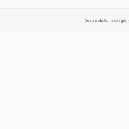
Deze website maakt gebru
Over Verploegen
Onze vestigin
Wie zijn wij
Amsterda
Onze merken
Binckhorst
Loosduins
Klant worden
Rotterdam
Word zakelijke klant
Zoetermeer