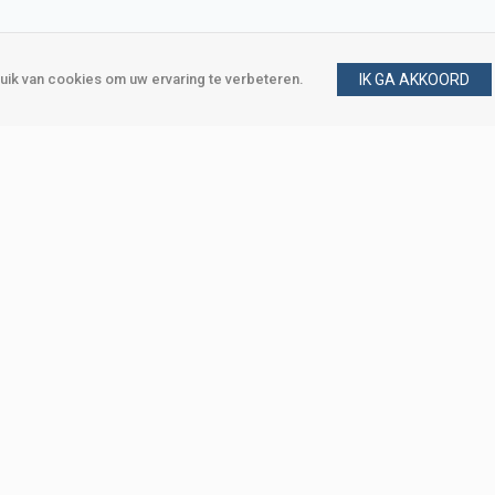
ik van cookies om uw ervaring te verbeteren.
IK GA AKKOORD
gen
Vraag en antwoord
m
Klant worden
, Den Haag
Mijn account
eweg, Den Haag
Bestellen
Betalen
Bezorgen
Retourneren