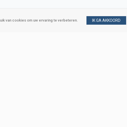
ik van cookies om uw ervaring te verbeteren.
IK GA AKKOORD
gen
Vraag en antwoord
m
Klant worden
, Den Haag
Mijn account
eweg, Den Haag
Bestellen
Betalen
Bezorgen
Retourneren