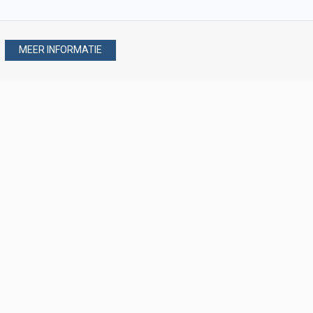
MEER INFORMATIE
Stel uw vraag via
088 - 077 08 80
088 - 077 08 80
verkoop@verploegen.nl