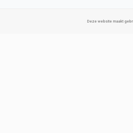
Deze website maakt gebru
Over Verploegen
Onze vestigin
Wie zijn wij
Amsterda
Onze merken
Binckhorst
Loosduins
Klant worden
Rotterdam
Word zakelijke klant
Zoetermeer