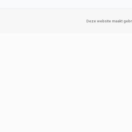
Deze website maakt gebru
Over Verploegen
Onze vestigin
Wie zijn wij
Amsterda
Onze merken
Binckhorst
Loosduins
Klant worden
Rotterdam
Word zakelijke klant
Zoetermeer