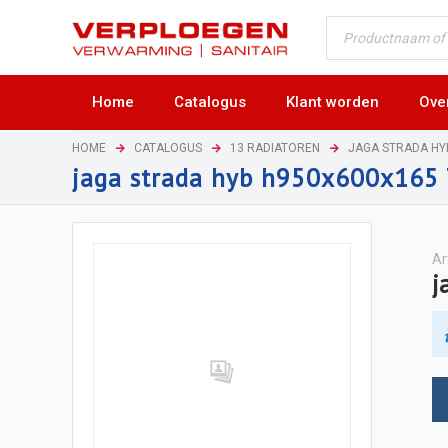
Home
Catalogus
Klant worden
Ove
HOME
CATALOGUS
13 RADIATOREN
JAGA STRADA H
jaga strada hyb h950x600x16
Ar
j