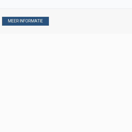
MEER INFORMATIE
Stel uw vraag via
088 - 077 08 80
088 - 077 08 80
verkoop@verploegen.nl