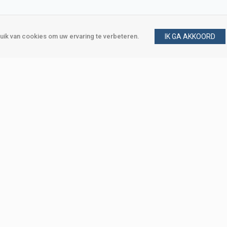
ik van cookies om uw ervaring te verbeteren.
IK GA AKKOORD
gen
Vraag en antwoord
m
Klant worden
, Den Haag
Mijn account
eweg, Den Haag
Bestellen
Betalen
Bezorgen
Retourneren