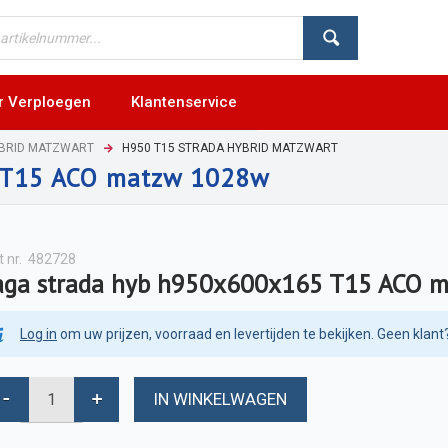
r Verploegen
Klantenservice
YBRID MATZWART
H950 T15 STRADA HYBRID MATZWART
5 T15 ACO matzw 1028w
t nr.
482728
aga strada hyb h950x600x165 T15 ACO 
Log in
om uw prijzen, voorraad en levertijden te bekijken. Geen klant
IN WINKELWAGEN