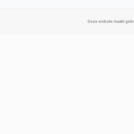
Deze website maakt gebru
Over Verploegen
Onze vestigin
Wie zijn wij
Amsterda
Onze merken
Binckhorst
Loosduins
Klant worden
Rotterdam
Word zakelijke klant
Zoetermeer