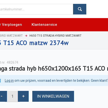
r Verploegen
Klantenservice
YBRID MATZWART
H650 T15 STRADA HYBRID MATZWART
65 T15 ACO matzw 2374w
t nr.
482674
aga strada hyb h650x1200x165 T15 ACO
Log in
om uw prijzen, voorraad en levertijden te bekijken. Geen klant
IN WINKELWAGEN