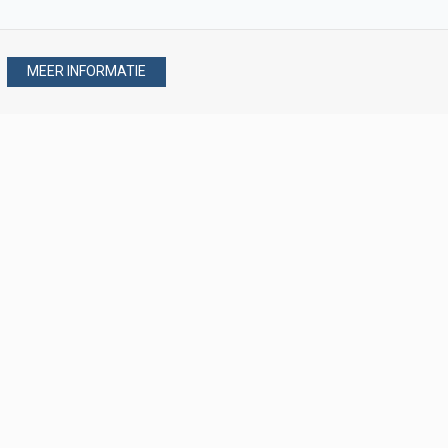
MEER INFORMATIE
Stel uw vraag via
088 - 077 08 80
088 - 077 08 80
verkoop@verploegen.nl