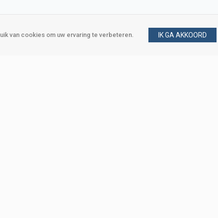
ik van cookies om uw ervaring te verbeteren.
IK GA AKKOORD
gen
Vraag en antwoord
m
Klant worden
, Den Haag
Mijn account
eweg, Den Haag
Bestellen
Betalen
Bezorgen
Retourneren