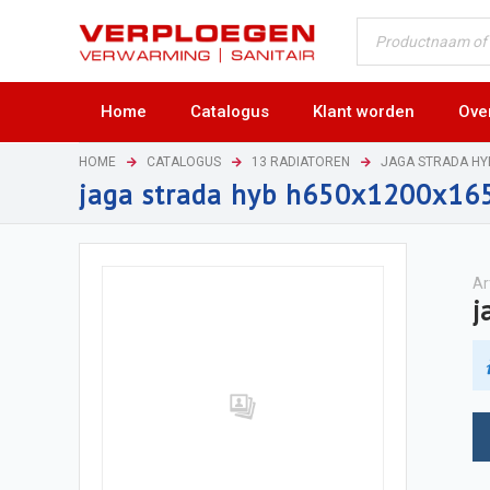
Home
Catalogus
Klant worden
Ove
HOME
CATALOGUS
13 RADIATOREN
JAGA STRADA H
jaga strada hyb h650x1200x1
Ar
j